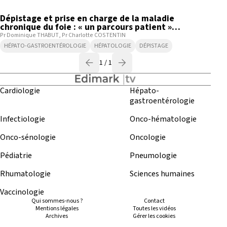
Dépistage et prise en charge de la maladie
chronique du foie : « un parcours patient »
impliquant de multiples acteurs de santé
Pr Dominique THABUT
Pr Charlotte COSTENTIN
HÉPATO-GASTROENTÉROLOGIE
HÉPATOLOGIE
DÉPISTAGE
1 / 1
Cardiologie
Hépato-
gastroentérologie
Infectiologie
Onco-hématologie
Onco-sénologie
Oncologie
Pédiatrie
Pneumologie
Rhumatologie
Sciences humaines
Vaccinologie
Qui sommes-nous ?
Contact
Mentions légales
Toutes les vidéos
Archives
Gérer les cookies