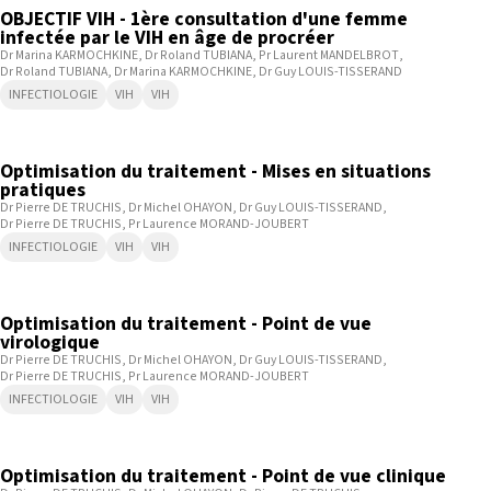
OBJECTIF VIH - 1ère consultation d'une femme
infectée par le VIH en âge de procréer
Dr Marina KARMOCHKINE
Dr Roland TUBIANA
Pr Laurent MANDELBROT
Dr Roland TUBIANA
Dr Marina KARMOCHKINE
Dr Guy LOUIS-TISSERAND
INFECTIOLOGIE
VIH
VIH
15:53
Optimisation du traitement - Mises en situations
pratiques
Dr Pierre DE TRUCHIS
Dr Michel OHAYON
Dr Guy LOUIS-TISSERAND
Dr Pierre DE TRUCHIS
Pr Laurence MORAND-JOUBERT
INFECTIOLOGIE
VIH
VIH
13:12
Optimisation du traitement - Point de vue
virologique
Dr Pierre DE TRUCHIS
Dr Michel OHAYON
Dr Guy LOUIS-TISSERAND
Dr Pierre DE TRUCHIS
Pr Laurence MORAND-JOUBERT
INFECTIOLOGIE
VIH
VIH
18:31
Optimisation du traitement - Point de vue clinique