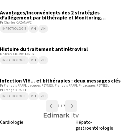
4:30
Avantages/inconvénients des 2 stratégies
d’allégement par bithérapie et Monitoring
virologique
Pr Charles CAZANAVE
INFECTIOLOGIE
VIH
VIH
3:06
Histoire du traitement antirétroviral
Dr Jean-Claude TARDY
INFECTIOLOGIE
VIH
VIH
9:25
Infection VIH... et bithérapies : deux messages clés
Pr François RAFFI
Jacques REYNES
François RAFFI
Pr Jacques REYNES
Pr François RAFFI
INFECTIOLOGIE
VIH
VIH
1 / 2
Cardiologie
Hépato-
gastroentérologie