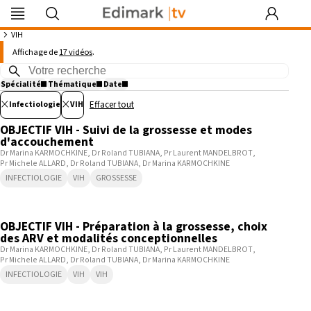
Edimark
Image
DocDeclic
Edimark
COFPA
EFO
MG
PIPA
Les rendez-
|tv
du mois
Formation
vous by Curie
VIH
Thème : “ VIH ”
Affichage de
17 vidéos
.
Spécialité
Thématique
Date
×
×
Août
2026
10:57
Se souvenir de moi
Effacer tout
Infectiologie
VIH
Lun
Mar
Mer
Jeu
Ven
Sam
Dim
OBJECTIF VIH - Suivi de la grossesse et modes
Identifiant ou mot de passe oublié
d'accouchement
Besoin d'aide ?
27
28
29
30
31
1
2
Dr Marina KARMOCHKINE
Dr Roland TUBIANA
Pr Laurent MANDELBROT
Pr Michele ALLARD
Dr Roland TUBIANA
Dr Marina KARMOCHKINE
3
4
5
6
7
8
9
INFECTIOLOGIE
VIH
GROSSESSE
gratuitement
10
11
12
13
14
15
16
8:19
17
18
19
20
21
22
23
OBJECTIF VIH - Préparation à la grossesse, choix
des ARV et modalités conceptionnelles
24
25
26
27
28
29
30
Dr Marina KARMOCHKINE
Dr Roland TUBIANA
Pr Laurent MANDELBROT
Pr Michele ALLARD
Dr Roland TUBIANA
Dr Marina KARMOCHKINE
31
1
2
3
4
5
6
INFECTIOLOGIE
VIH
VIH
8:23