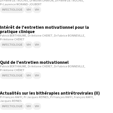
Dr Pierre DE TRUCHIS
Dr Michel OHAYON
Dr Pierre DE TRUCHIS
Pr Laurence MORAND-JOUBERT
INFECTIOLOGIE
VIH
VIH
25:37
Intérêt de l'entretien motivationnel pour la
pratique clinique
Patrick BERTHIAUME
Dr Antoine CHERET
Dr Fabrice BONNEVILLE
Pr Antoine CHÉRET
INFECTIOLOGIE
VIH
VIH
20:23
Quid de l'entretien motivationnel
Patrick BERTHIAUME
Dr Antoine CHERET
Dr Fabrice BONNEVILLE
Pr Antoine CHÉRET
INFECTIOLOGIE
VIH
VIH
6:08
Actualités sur les bithérapies antirétrovirales (II)
Pr François RAFFI
Pr Jacques REYNES
Pr François RAFFI
François RAFFI
Jacques REYNES
INFECTIOLOGIE
VIH
VIH