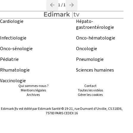
1 / 1
Cardiologie
Hépato-
gastroentérologie
Infectiologie
Onco-hématologie
Onco-sénologie
Oncologie
Pédiatrie
Pneumologie
Rhumatologie
Sciences humaines
Vaccinologie
Qui sommes-nous ?
Contact
Mentions légales
Toutes les vidéos
Archives
Gérer les cookies
Edimark |tv est édité par Edimark Santé © 19-21, rue Dumont d'Urville, CS 31836,
75783 PARIS CEDEX 16