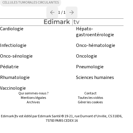
CELLULES TUMORALES CIRCULANTES
1 / 1
Cardiologie
Hépato-
gastroentérologie
Infectiologie
Onco-hématologie
Onco-sénologie
Oncologie
Pédiatrie
Pneumologie
Rhumatologie
Sciences humaines
Vaccinologie
Qui sommes-nous ?
Contact
Mentions légales
Toutes les vidéos
Archives
Gérer les cookies
Edimark |tv est édité par Edimark Santé © 19-21, rue Dumont d'Urville, CS 31836,
75783 PARIS CEDEX 16