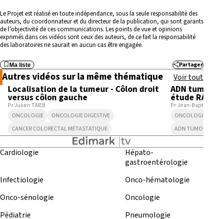
Le Projet est réalisé en toute indépendance, sous la seule responsabilité des
auteurs, du coordonnateur et du directeur de la publication, qui sont garants
de l’objectivité de ces communications. Les points de vue et opinions
exprimés dans ces vidéos sont ceux des auteurs, de ce fait la responsabilité
des laboratoires ne saurait en aucun cas être engagée.
Partager
Ma liste
3:09
Autres vidéos sur la même thématique
Voir tout
Localisation de la tumeur - Côlon droit
ADN tumoral 
versus côlon gauche
étude RASA
Pr Julien TAIEB
Pr Jean-Baptiste 
ONCOLOGIE
ONCOLOGIE DIGESTIVE
ONCOLOGIE
O
CANCER COLORECTAL MÉTASTATIQUE
ADN TUMORAL C
Cardiologie
Hépato-
gastroentérologie
Infectiologie
Onco-hématologie
Onco-sénologie
Oncologie
Pédiatrie
Pneumologie