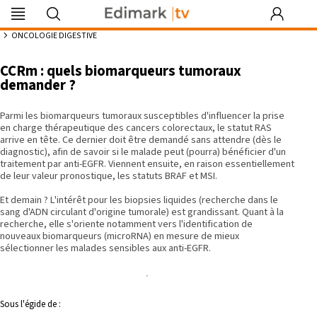
Edimark
Image
DocDeclic
Edimark
COFPA
EFO
MG
PIPA
Les rendez-
|tv
du mois
Formation
vous by Curie
7:17
ONCOLOGIE DIGESTIVE
CCRm : quels biomarqueurs tumoraux
demander ?
Se souvenir de moi
Parmi les biomarqueurs tumoraux susceptibles d'influencer la prise
en charge thérapeutique des cancers colorectaux, le statut RAS
arrive en tête. Ce dernier doit être demandé sans attendre (dès le
Identifiant ou mot de passe oublié
diagnostic), afin de savoir si le malade peut (pourra) bénéficier d'un
Besoin d'aide ?
traitement par anti-EGFR. Viennent ensuite, en raison essentiellement
de leur valeur pronostique, les statuts BRAF et MSI.
gratuitement
Et demain ? L'intérêt pour les biopsies liquides (recherche dans le
sang d'ADN circulant d'origine tumorale) est grandissant. Quant à la
recherche, elle s'oriente notamment vers l'identification de
nouveaux biomarqueurs (microRNA) en mesure de mieux
sélectionner les malades sensibles aux anti-EGFR.
Sous l'égide de :