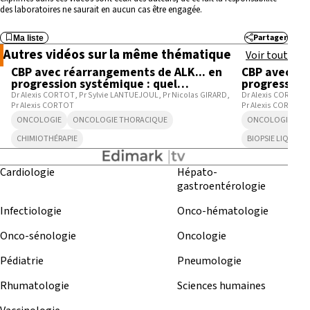
des laboratoires ne saurait en aucun cas être engagée.
Partager
Ma liste
8:15
Autres vidéos sur la même thématique
Voir tout
CBP avec réarrangements de ALK... en
CBP avec ré
progression systémique : quel
progression
traitement entreprendre ?
nouvelle bio
Dr Alexis CORTOT
Pr Sylvie LANTUEJOUL
Pr Nicolas GIRARD
Dr Alexis CORTOT
Pr Alexis CORTOT
Pr Alexis CORTOT
ONCOLOGIE
ONCOLOGIE THORACIQUE
ONCOLOGIE
O
CHIMIOTHÉRAPIE
BIOPSIE LIQUIDE
Cardiologie
Hépato-
gastroentérologie
Infectiologie
Onco-hématologie
Onco-sénologie
Oncologie
Pédiatrie
Pneumologie
Rhumatologie
Sciences humaines