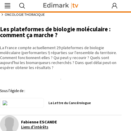
Edimark
Image
DocDeclic
Edimark
COFPA
EFO
MG
PIPA
Les rendez-
|tv
du mois
Formation
vous by Curie
8:53
ONCOLOGIE THORACIQUE
Les plateformes de biologie moléculaire :
comment ça marche ?
Se souvenir de moi
La France compte actuellement 29 plateformes de biologie
moléculaire (performantes !) réparties sur l'ensemble du territoire.
Comment fonctionnent-elles ? Qui peut-y recourir ? Quels sont
Identifiant ou mot de passe oublié
aujourd'hui les biomarqueurs recherchés ? Dans quel délai peut-on
Besoin d'aide ?
espérer obtenir les résultats ?
gratuitement
Sous l'égide de :
La Lettre du Cancérologue
Fabienne ESCANDE
Liens d’intérêts