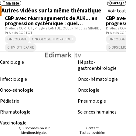
Partager
Ma liste
8:15
Autres vidéos sur la même thématique
Voir tout
CBP avec réarrangements de ALK... en
CBP avec ré
progression systémique : quel
progression
traitement entreprendre ?
nouvelle bio
Dr Alexis CORTOT
Pr Sylvie LANTUEJOUL
Pr Nicolas GIRARD
Dr Alexis CORTOT
Pr Alexis CORTOT
Pr Alexis CORTOT
ONCOLOGIE
ONCOLOGIE THORACIQUE
ONCOLOGIE
O
CHIMIOTHÉRAPIE
BIOPSIE LIQUIDE
Cardiologie
Hépato-
gastroentérologie
Infectiologie
Onco-hématologie
Onco-sénologie
Oncologie
Pédiatrie
Pneumologie
Rhumatologie
Sciences humaines
Vaccinologie
Qui sommes-nous ?
Contact
Mentions légales
Toutes les vidéos