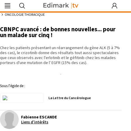
Edimark
Image
DocDeclic
Edimark
COFPA
EFO
MG
PIPA
Les rendez-
|tv
du mois
Formation
vous by Curie
7:53
ONCOLOGIE THORACIQUE
CBNPC avancé : de bonnes nouvelles... pour
un malade sur cinq !
Se souvenir de moi
Chez les patients présentant un réarrangement du gène ALK (5 à 7%
des cas), le crizotinib donne des résultats tout aussi spectaculaires
que ceux observés avec l'erlotinib et le géfitinib chez les malades
Identifiant ou mot de passe oublié
porteurs d'une mutation de l' EGFR (15% des cas).
Besoin d'aide ?
gratuitement
Sous l'égide de :
La Lettre du Cancérologue
Fabienne ESCANDE
Liens d’intérêts