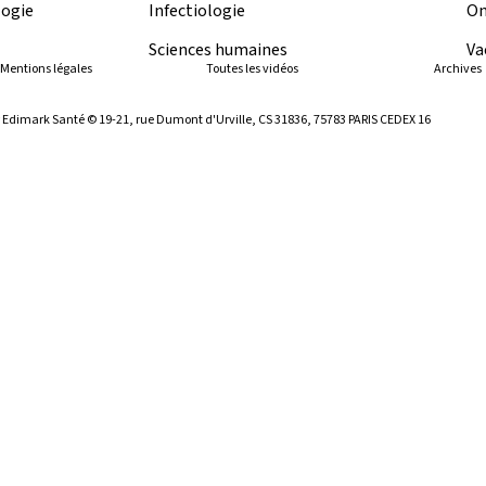
ogie
Infectiologie
On
Sciences humaines
Va
Mentions légales
Toutes les vidéos
Archives
ar Edimark Santé © 19-21, rue Dumont d'Urville, CS 31836, 75783 PARIS CEDEX 16
blié
posséder un compte et
l est celui que vous avez
ne de nos publications. Si
lez nous contacter en
tez-nous
.