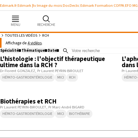
Edimark.fr
Edimark |tv
Image du mois
DocDeclic
Edimark Formation
COFPA
EFO
MG
MENU
RECHERCHE
TOUTES LES VIDÉOS
RCH
Vidéos à propos de : “ RCH ”
Affichage de
4 vidéos
.
13:55
Spécialité
Thématique
Date
L'histologie : l'objectif thérapeutique
L'aph
Août
2026
ultime dans la RCH ?
dans 
Se souvenir de moi
Lun
Mar
Mer
Jeu
Ven
Sam
Dim
Dr Florent GONZALEZ
Pr Laurent PEYRIN-BIROULET
Pr Lauren
HÉPATO-GASTROENTÉROLOGIE
MICI
RCH
HÉPATO
27
28
29
30
31
1
2
Identifiant ou mot de passe oublié
Besoin d'aide ?
05:37
3
4
5
6
7
8
9
Biothérapies et RCH
10
11
12
13
14
15
16
gratuitement
Pr Laurent PEYRIN-BIROULET
Pr Marc-André BIGARD
17
18
19
20
21
22
23
HÉPATO-GASTROENTÉROLOGIE
MICI
BIOTHÉRAPIE
24
25
26
27
28
29
30
31
1
2
3
4
5
6