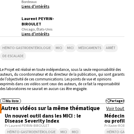
Bordeaux
Liens d’intérêts
Laurent PEYRIN-
BIROULET
Chicago, États-Unis
Liens d’intérêts
HÉPATO-GASTROENTÉROLOGIE
MICI
MICI
MÉDICAMENTS
ARRÊT
DE-ESCALADE
Le Projet est réalisé en toute indépendance, sous la seule responsabilité des
auteurs, du coordonnateur et du directeur de la publication, qui sont garants
de l’objectivité de ces communications. Les points de vue et opinions
exprimés dans ces vidéos sont ceux des auteurs, de ce fait la responsabilité
des laboratoires ne saurait en aucun cas être engagée.
Partager
Ma liste
3:35
Autres vidéos sur la même thématique
Voir tout
Un nouvel outil dans les MICI : le
Médecine pe
Disease Severity Index
ou profiling 
Pr Laurent PEYRIN-BIROULET
Pr Xavier ROBLIN
HÉPATO-GASTROENTÉROLOGIE
MICI
MICI
HÉPATO-GASTRO