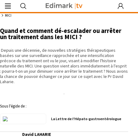
Edimark
Image
DocDeclic
Edimark
COFPA
EFO
MG
PIPA
Les rendez-
|tv
du mois
Formation
vous by Curie
10:51
MICI
Quand et comment dé-escalader ou arrêter
un traitement dans les MICI ?
Se souvenir de moi
Depuis une décennie, de nouvelles stratégies thérapeutiques
basées sur une surveillance rapprochée et une intensification
précoce du traitement ont vu le jour, visant à modifier l'histoire
Identifiant ou mot de passe oublié
naturelle des MICI. Une question vient alors immédiatement à l'esprit
Besoin d'aide ?
: pourra-t-on un jour diminuer voire arrêter le traitement ? Nous avons
la chance de pouvoir échanger ce jour sur ce sujet avec le Pr David
Laharie.
gratuitement
Sous l'égide de :
La Lettre de l’Hépato-gastroentérologue
David LAHARIE