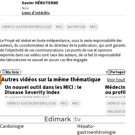
Xavier HÉBUTERNE
Nice
Liens d’intérêts
HÉPATO-GASTROENTÉROLOGIE
MICI
NUTRITION
MICI
Le Projet est réalisé en toute indépendance, sous la seule responsabilité des
auteurs, du coordonnateur et du directeur de la publication, qui sont garants
de l’objectivité de ces communications. Les points de vue et opinions
exprimés dans ces vidéos sont ceux des auteurs, de ce fait la responsabilité
des laboratoires ne saurait en aucun cas être engagée.
Partager
Ma liste
3:35
Autres vidéos sur la même thématique
Voir tout
Un nouvel outil dans les MICI : le
Médecine pe
Disease Severity Index
ou profiling 
Pr Laurent PEYRIN-BIROULET
Pr Xavier ROBLIN
HÉPATO-GASTROENTÉROLOGIE
MICI
MICI
HÉPATO-GASTRO
MALADIE DE CRO
Cardiologie
Hépato-
gastroentérologie