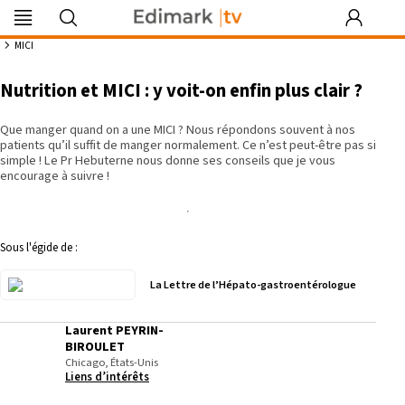
Edimark
Image
DocDeclic
Edimark
COFPA
EFO
MG
PIPA
Les rendez-
|tv
du mois
Formation
vous by Curie
10:31
MICI
Nutrition et MICI : y voit-on enfin plus clair ?
Que manger quand on a une MICI ? Nous répondons souvent à nos
Se souvenir de moi
patients qu’il suffit de manger normalement. Ce n’est peut-être pas si
simple ! Le Pr Hebuterne nous donne ses conseils que je vous
encourage à suivre !
Identifiant ou mot de passe oublié
Besoin d'aide ?
Sous l'égide de :
gratuitement
La Lettre de l’Hépato-gastroentérologue
Laurent PEYRIN-
BIROULET
Chicago, États-Unis
Liens d’intérêts