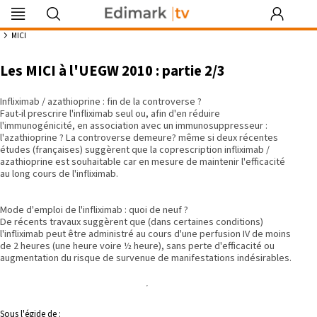
Edimark
Image
DocDeclic
Edimark
COFPA
EFO
MG
PIPA
Les rendez-
|tv
du mois
Formation
vous by Curie
07:53
MICI
Les MICI à l'UEGW 2010 : partie 2/3
Infliximab / azathioprine : fin de la controverse ?
Se souvenir de moi
Faut-il prescrire l'infliximab seul ou, afin d'en réduire
l'immunogénicité, en association avec un immunosuppresseur :
l'azathioprine ? La controverse demeure? même si deux récentes
Identifiant ou mot de passe oublié
études (françaises) suggèrent que la coprescription infliximab /
Besoin d'aide ?
azathioprine est souhaitable car en mesure de maintenir l'efficacité
au long cours de l'infliximab.
gratuitement
Mode d'emploi de l'infliximab : quoi de neuf ?
De récents travaux suggèrent que (dans certaines conditions)
l'infliximab peut être administré au cours d'une perfusion IV de moins
de 2 heures (une heure voire ½ heure), sans perte d'efficacité ou
augmentation du risque de survenue de manifestations indésirables.
Sous l'égide de :