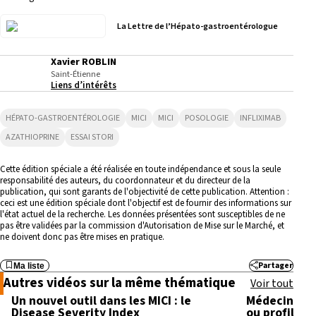
La Lettre de l’Hépato-gastroentérologue
Xavier ROBLIN
Saint-Étienne
Liens d’intérêts
HÉPATO-GASTROENTÉROLOGIE
MICI
MICI
POSOLOGIE
INFLIXIMAB
AZATHIOPRINE
ESSAI STORI
Cette édition spéciale a été réalisée en toute indépendance et sous la seule
responsabilité des auteurs, du coordonnateur et du directeur de la
publication, qui sont garants de l'objectivité de cette publication. Attention :
ceci est une édition spéciale dont l'objectif est de fournir des informations sur
l'état actuel de la recherche. Les données présentées sont susceptibles de ne
pas être validées par la commission d'Autorisation de Mise sur le Marché, et
ne doivent donc pas être mises en pratique.
Partager
Ma liste
3:35
Autres vidéos sur la même thématique
Voir tout
Un nouvel outil dans les MICI : le
Médecine pe
Disease Severity Index
ou profiling 