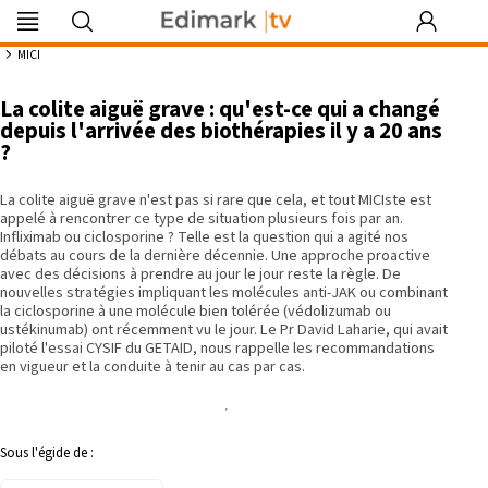
Edimark
Image
DocDeclic
Edimark
COFPA
EFO
MG
PIPA
Les rendez-
|tv
du mois
Formation
vous by Curie
18:04
MICI
La colite aiguë grave : qu'est-ce qui a changé
depuis l'arrivée des biothérapies il y a 20 ans
?
Se souvenir de moi
La colite aiguë grave n'est pas si rare que cela, et tout MICIste est
Identifiant ou mot de passe oublié
appelé à rencontrer ce type de situation plusieurs fois par an.
Besoin d'aide ?
Infliximab ou ciclosporine ? Telle est la question qui a agité nos
débats au cours de la dernière décennie. Une approche proactive
avec des décisions à prendre au jour le jour reste la règle. De
nouvelles stratégies impliquant les molécules anti-JAK ou combinant
gratuitement
la ciclosporine à une molécule bien tolérée (védolizumab ou
ustékinumab) ont récemment vu le jour. Le Pr David Laharie, qui avait
piloté l'essai CYSIF du GETAID, nous rappelle les recommandations
en vigueur et la conduite à tenir au cas par cas.
Sous l'égide de :