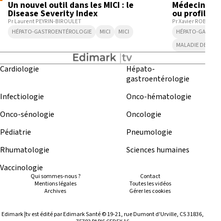
Un nouvel outil dans les MICI : le
Médecine pe
Disease Severity Index
ou profiling 
Pr Laurent PEYRIN-BIROULET
Pr Xavier ROBLIN
HÉPATO-GASTROENTÉROLOGIE
MICI
MICI
HÉPATO-GASTRO
MALADIE DE CRO
Cardiologie
Hépato-
gastroentérologie
Infectiologie
Onco-hématologie
Onco-sénologie
Oncologie
Pédiatrie
Pneumologie
Rhumatologie
Sciences humaines
Vaccinologie
Qui sommes-nous ?
Contact
Mentions légales
Toutes les vidéos
Archives
Gérer les cookies
Edimark |tv est édité par Edimark Santé © 19-21, rue Dumont d'Urville, CS 31836,