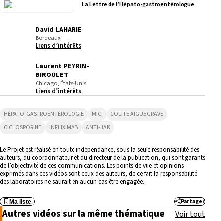
La Lettre de l’Hépato-gastroentérologue
David LAHARIE
Bordeaux
Liens d’intérêts
Laurent PEYRIN-
BIROULET
Chicago, États-Unis
Liens d’intérêts
HÉPATO-GASTROENTÉROLOGIE
MICI
COLITE AIGUË GRAVE
CICLOSPORINE
INFLIXIMAB
ANTI-JAK
Le Projet est réalisé en toute indépendance, sous la seule responsabilité des
auteurs, du coordonnateur et du directeur de la publication, qui sont garants
de l’objectivité de ces communications. Les points de vue et opinions
exprimés dans ces vidéos sont ceux des auteurs, de ce fait la responsabilité
des laboratoires ne saurait en aucun cas être engagée.
Partager
Ma liste
3:35
Autres vidéos sur la même thématique
Voir tout