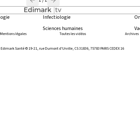
1 / 1
ogie
Infectiologie
On
Sciences humaines
Va
Mentions légales
Toutes les vidéos
Archives
ar Edimark Santé © 19-21, rue Dumont d'Urville, CS 31836, 75783 PARIS CEDEX 16
blié
posséder un compte et
l est celui que vous avez
ne de nos publications. Si
lez nous contacter en
tez-nous
.