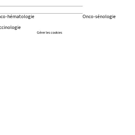
co-hématologie
Onco-sénologie
ccinologie
Gérer les cookies