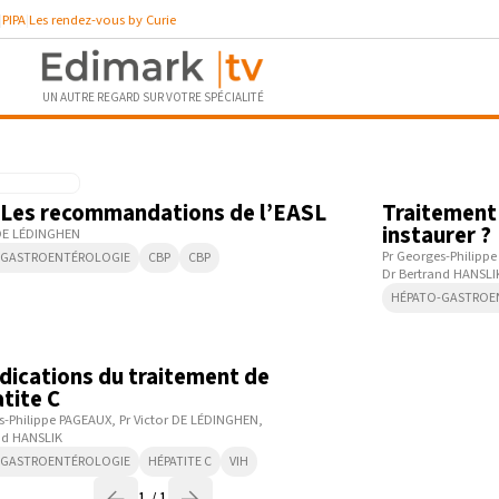
PIPA
Les rendez-vous by Curie
UN AUTRE REGARD SUR VOTRE SPÉCIALITÉ
N
8:01
 Les recommandations de l’EASL
Traitement d
instaurer ?
 DE LÉDINGHEN
Pr Georges-Philipp
-GASTROENTÉROLOGIE
CBP
CBP
Dr Bertrand HANSLI
HÉPATO-GASTROE
7:44
ndications du traitement de
atite C
s-Philippe PAGEAUX
Pr Victor DE LÉDINGHEN
nd HANSLIK
-GASTROENTÉROLOGIE
HÉPATITE C
VIH