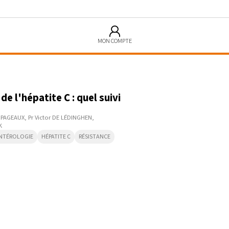
MON COMPTE
9:57
e l'hépatite C : quel suivi
e PAGEAUX
Pr Victor DE LÉDINGHEN
K
NTÉROLOGIE
HÉPATITE C
RÉSISTANCE