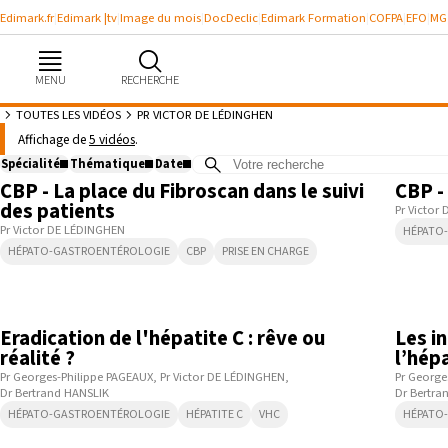
Edimark.fr
Edimark |tv
Image du mois
DocDeclic
Edimark Formation
COFPA
EFO
MG
MENU
RECHERCHE
TOUTES LES VIDÉOS
PR VICTOR DE LÉDINGHEN
Vidéos de : Pr Victor DE LÉDINGHE
Affichage de
5 vidéos
.
5:45
Spécialité
Thématique
Date
CBP - La place du Fibroscan dans le suivi
CBP -
Août
2026
des patients
Se souvenir de moi
Pr Victor
Lun
Mar
Mer
Jeu
Ven
Sam
Dim
Pr Victor DE LÉDINGHEN
HÉPATO
HÉPATO-GASTROENTÉROLOGIE
CBP
PRISE EN CHARGE
27
28
29
30
31
1
2
Identifiant ou mot de passe oublié
Besoin d'aide ?
3
4
5
6
7
8
9
5:29
10
11
12
13
14
15
16
Eradication de l'hépatite C : rêve ou
Les i
gratuitement
réalité ?
l’hép
17
18
19
20
21
22
23
Pr Georges-Philippe PAGEAUX
Pr Victor DE LÉDINGHEN
Pr George
Dr Bertrand HANSLIK
24
25
26
27
28
29
30
Dr Bertra
HÉPATO-GASTROENTÉROLOGIE
HÉPATITE C
VHC
HÉPATO
31
1
2
3
4
5
6