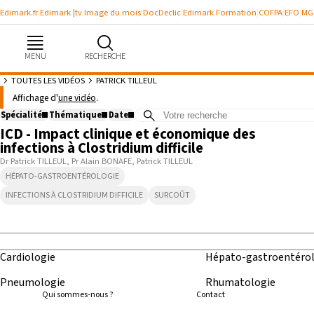
Edimark.fr
Edimark |tv
Image du mois
DocDeclic
Edimark Formation
COFPA
EFO
MG
MENU
RECHERCHE
TOUTES LES VIDÉOS
PATRICK TILLEUL
Vidéos de : Patrick TILLEUL
Affichage d'
une vidéo
.
5:56
Spécialité
Thématique
Date
ICD - Impact clinique et économique des
Août
2026
infections à Clostridium difficile
Se souvenir de moi
Lun
Mar
Mer
Jeu
Ven
Sam
Dim
Dr Patrick TILLEUL
Pr Alain BONAFE
Patrick TILLEUL
HÉPATO-GASTROENTÉROLOGIE
27
28
29
30
31
1
2
Identifiant ou mot de passe oublié
Besoin d'aide ?
INFECTIONS À CLOSTRIDIUM DIFFICILE
SURCOÛT
3
4
5
6
7
8
9
10
11
12
13
14
15
16
gratuitement
17
18
19
20
21
22
23
Cardiologie
Hépato-gastroentérol
24
25
26
27
28
29
30
Pneumologie
Rhumatologie
Qui sommes-nous ?
Contact
31
1
2
3
4
5
6