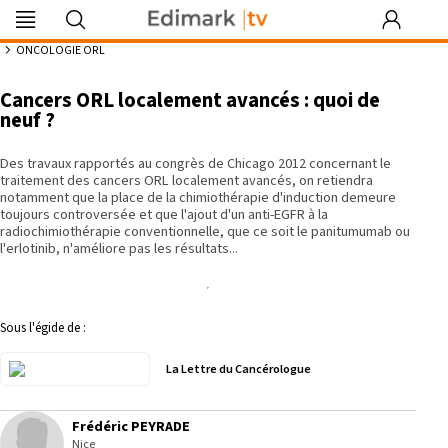
Edimark
Image
DocDeclic
Edimark
COFPA
EFO
MG
PIPA
Les rendez-
|tv
du mois
Formation
vous by Curie
6:52
ONCOLOGIE ORL
Cancers ORL localement avancés : quoi de
neuf ?
Se souvenir de moi
Des travaux rapportés au congrès de Chicago 2012 concernant le
traitement des cancers ORL localement avancés, on retiendra
notamment que la place de la chimiothérapie d'induction demeure
Identifiant ou mot de passe oublié
toujours controversée et que l'ajout d'un anti-EGFR à la
Besoin d'aide ?
radiochimiothérapie conventionnelle, que ce soit le panitumumab ou
l'erlotinib, n'améliore pas les résultats...
gratuitement
Sous l'égide de :
La Lettre du Cancérologue
Frédéric PEYRADE
Nice