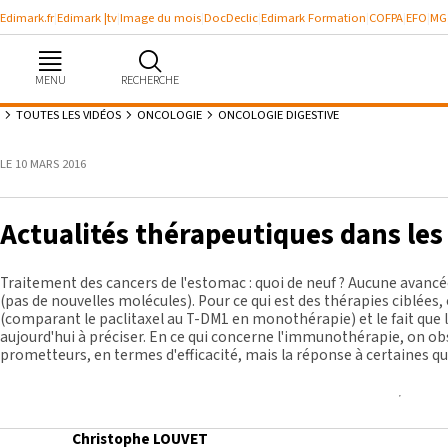
Edimark.fr
Edimark |tv
Image du mois
DocDeclic
Edimark Formation
COFPA
EFO
MG
MENU
RECHERCHE
TOUTES LES VIDÉOS
ONCOLOGIE
ONCOLOGIE DIGESTIVE
LE 10 MARS 2016
Se souvenir de moi
Actualités thérapeutiques dans les
Identifiant ou mot de passe oublié
Besoin d'aide ?
Traitement des cancers de l'estomac : quoi de neuf ? Aucune avanc
(pas de nouvelles molécules). Pour ce qui est des thérapies ciblées,
(comparant le paclitaxel au T-DM1 en monothérapie) et le fait que 
aujourd'hui à préciser. En ce qui concerne l'immunothérapie, on o
gratuitement
prometteurs, en termes d'efficacité, mais la réponse à certaines q
Christophe LOUVET