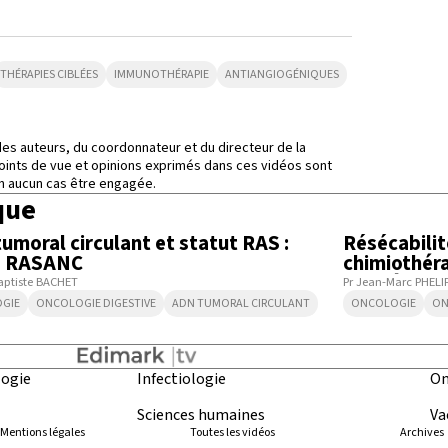
THÉRAPIES CIBLÉES
IMMUNOTHÉRAPIE
ANTIANGIOGÉNIQUES
des auteurs, du coordonnateur et du directeur de la
points de vue et opinions exprimés dans ces vidéos sont
 en aucun cas être engagée.
que
4:53
umoral circulant et statut RAS :
Résécabili
e RASANC
chimiothéra
données cli
aptiste BACHET
Pr Jean-Marc PHELI
GIE
ONCOLOGIE DIGESTIVE
ADN TUMORAL CIRCULANT
ONCOLOGIE
ON
ogie
Infectiologie
On
Sciences humaines
Va
Mentions légales
Toutes les vidéos
Archives