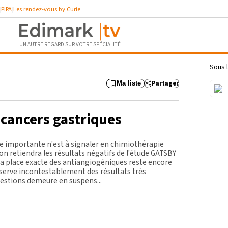
PIPA
Les rendez-vous by Curie
UN AUTRE REGARD SUR VOTRE SPÉCIALITÉ
6:36
Sous l
Partager
Ma liste
 cancers gastriques
ée importante n'est à signaler en chimiothérapie
 on retiendra les résultats négatifs de l'étude GATSBY
la place exacte des antiangiogéniques reste encore
bserve incontestablement des résultats très
uestions demeure en suspens...