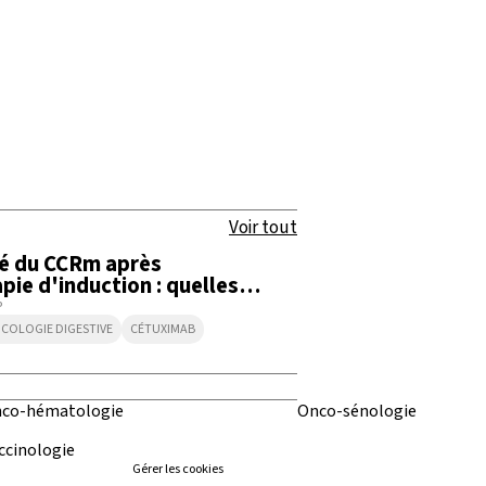
5:29
Voir tout
té du CCRm après
pie d'induction : quelles
niques ?
P
COLOGIE DIGESTIVE
CÉTUXIMAB
co-hématologie
Onco-sénologie
ccinologie
Gérer les cookies