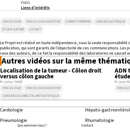
PARIS
Liens d’intérêts
ONCOLOGIE
ONCOLOGIE DIGESTIVE
CHIMIOTHÉRAPIE
CANCER GASTRIQUE
ÉTUDE GATSBY
LOUVET
Le Projet est réalisé en toute indépendance, sous la seule responsabilité 
publication, qui sont garants de l’objectivité de ces communications. Les 
ceux des auteurs, de ce fait la responsabilité des laboratoires ne saurait
Autres vidéos sur la même thémati
3:09
Localisation de la tumeur - Côlon droit
ADN t
versus côlon gauche
étud
Pr Julien TAIEB
Pr Jean-B
ONCOLOGIE
ONCOLOGIE DIGESTIVE
ONCOLO
CANCER COLORECTAL MÉTASTATIQUE
Cardiologie
Hépato-gastroentérol
Pneumologie
Rhumatologie
Qui sommes-nous ?
Contact