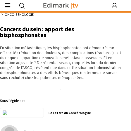
Edimark
Image
DocDeclic
Edimark
COFPA
EFO
MG
PIPA
Les rendez-
|tv
du mois
Formation
vous by Curie
8:27
ONCO-SÉNOLOGIE
Cancers du sein : apport des
bisphosphonates
Se souvenir de moi
En situation métastatique, les bisphophonates ont démontré leur
efficacité : réduction des douleurs, des complications (fractures)... et
du risque d'apparition de nouvelles métastases osseuses. Et en
Identifiant ou mot de passe oublié
situation adjuvante ? De récents travaux, rapportés lors du dernier
Besoin d'aide ?
congrès de l'ASCO, révèlent que dans cette situation l'administration
de bisphosphonates a des effets bénéfiques (en termes de survie
sans rechute) chez les patientes ménopausées.
gratuitement
Sous l'égide de :
La Lettre du Cancérologue