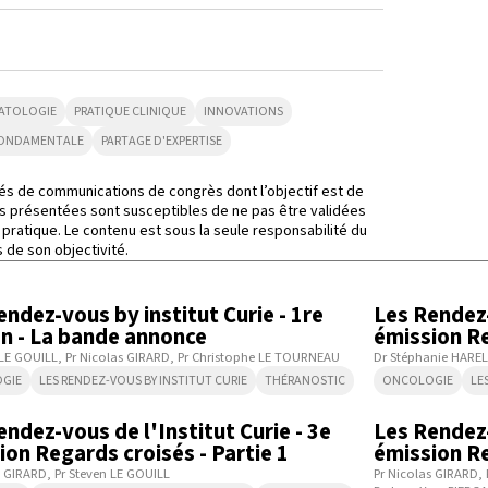
ATOLOGIE
PRATIQUE CLINIQUE
INNOVATIONS
FONDAMENTALE
PARTAGE D'EXPERTISE
és de communications de congrès dont l’objectif est de
nées présentées sont susceptibles de ne pas être validées
 pratique. Le contenu est sous la seule responsabilité du
s de son objectivité.
1:55
endez-vous by institut Curie - 1re
Les Rendez-
on - La bande annonce
émission Re
 LE GOUILL
Pr Nicolas GIRARD
Pr Christophe LE TOURNEAU
Dr Stéphanie HAREL
GIE
LES RENDEZ-VOUS BY INSTITUT CURIE
THÉRANOSTIC
ONCOLOGIE
LE
16:21
endez-vous de l'Institut Curie - 3e
Les Rendez-
ion Regards croisés - Partie 1
émission Re
s GIRARD
Pr Steven LE GOUILL
Pr Nicolas GIRARD