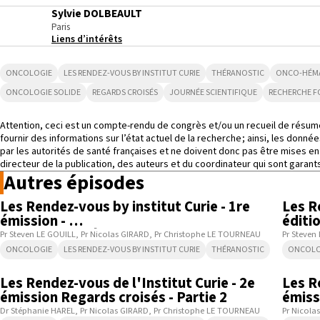
Sylvie DOLBEAULT
Paris
Liens d’intérêts
ONCOLOGIE
LES RENDEZ-VOUS BY INSTITUT CURIE
THÉRANOSTIC
ONCO-HÉM
ONCOLOGIE SOLIDE
REGARDS CROISÉS
JOURNÉE SCIENTIFIQUE
RECHERCHE 
Attention, ceci est un compte-rendu de congrès et/ou un recueil de résum
fournir des informations sur l’état actuel de la recherche ; ainsi, les don
par les autorités de santé françaises et ne doivent donc pas être mises en
directeur de la publication, des auteurs et du coordinateur qui sont garant
Autres épisodes
36:49
Les Rendez-vous by institut Curie - 1re
Les R
émission -
éditi
Regards croisés
Pr Steven LE GOUILL
Pr Nicolas GIRARD
Pr Christophe LE TOURNEAU
Pr Steven
ONCOLOGIE
LES RENDEZ-VOUS BY INSTITUT CURIE
THÉRANOSTIC
ONCOLO
14:22
Les Rendez-vous de l'Institut Curie - 2e
Les R
émission Regards croisés - Partie 2
émiss
Dr Stéphanie HAREL
Pr Nicolas GIRARD
Pr Christophe LE TOURNEAU
Pr Nicola