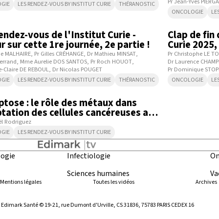
Pr Jean-Yves PIERGA
GIE
LES RENDEZ-VOUS BY INSTITUT CURIE
THÉRANOSTIC
ONCOLOGIE
LE
1:32:49
endez-vous de l'Institut Curie -
Clap de fin
r sur cette 1re journée, 2e partie !
Curie 2025, 
journée sci
ne MALHAIRE
Pr Gilles CRÉHANGE
Dr Mathieu MINSAT
Pr Christophe LE 
Ferrand
Mme Aurelie DOS SANTOS
Pr Roch HOUOT
Dr Laurence CHAM
-Claire DE REBOUL
Dr Nicolas POUGET
Pr Dominique STO
GIE
LES RENDEZ-VOUS BY INSTITUT CURIE
THÉRANOSTIC
ONCOLOGIE
LE
9:22
ptose : le rôle des métaux dans
ptation des cellules cancéreuses aux
gements environnementaux
l Rodriguez
GIE
LES RENDEZ-VOUS BY INSTITUT CURIE
ogie
Infectiologie
On
Sciences humaines
Va
Mentions légales
Toutes les vidéos
Archives
ar Edimark Santé © 19-21, rue Dumont d'Urville, CS 31836, 75783 PARIS CEDEX 16