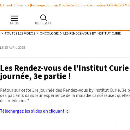
Edimark.fr
Edimark |tv
Image du mois
DocDeclic
Edimark Formation
COFPA
EFO
MG
MENU
RECHERCHE
TOUTES LES VIDÉOS
ONCOLOGIE
LES RENDEZ-VOUS BY INSTITUT CURIE
LE 15 AVRIL 2025
Se souvenir de moi
Les Rendez-vous de l'Institut Curie 
journée, 3e partie !
Identifiant ou mot de passe oublié
Besoin d'aide ?
Retour sur cette 1re journée des Rendez-vous by Institut Curie, 3e pa
des patients dans leur expérience de la maladie cancéreuse : quelles
des médecins ?
gratuitement
Téléchargez les slides en cliquant ici