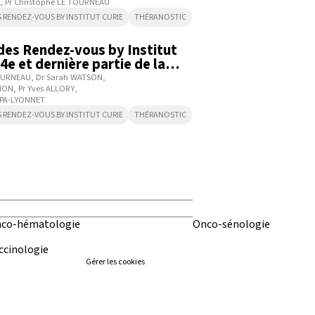
Pr Christophe LE TOURNEAU
S RENDEZ-VOUS BY INSTITUT CURIE
THÉRANOSTIC
1:10:51
 des Rendez-vous by Institut
4e et dernière partie de la
entifique - 7 mars 2025
TOURNEAU
Dr Sarah WATSON
PION
Pr Yves ALLORY
PPA-LYONNET
S RENDEZ-VOUS BY INSTITUT CURIE
THÉRANOSTIC
co-hématologie
Onco-sénologie
ccinologie
Gérer les cookies