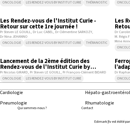
ONCOLOGIE
LES RENDEZ-VOUS BY INSTITUT CURIE
THÉRANOSTIC
ONCOLO
1:14:17
Les Rendez-vous de l'Institut Curie -
Les R
Retour sur cette 1re journée !
Retou
Pr Steven LE GOUILL
Dr Luc CABEL
Dr Clémentine SARKOZY
Dr Caroli
Dr Nina JEHANNO
M. Régis 
Mme Anne
ONCOLOGIE
LES RENDEZ-VOUS BY INSTITUT CURIE
THÉRANOSTIC
ONCOLO
1:38
Lancement de la 2ème édition des
Ferro
Rendez-vous de l'Institut Curie by
l’ada
Edimark !
chan
Pr Nicolas GIRARD
Pr Steven LE GOUILL
Pr François-Clément BIDARD
Dr Raphaë
ONCOLOGIE
LES RENDEZ-VOUS BY INSTITUT CURIE
ONCOLO
Cardiologie
Hépato-gastroentérol
Pneumologie
Rhumatologie
Qui sommes-nous ?
Contact
Edimark |tv est édité p