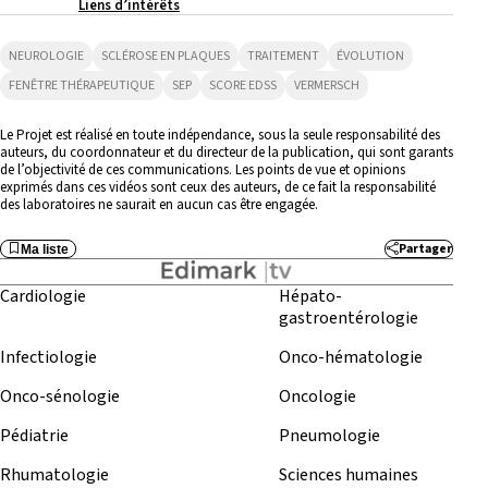
Liens d’intérêts
NEUROLOGIE
SCLÉROSE EN PLAQUES
TRAITEMENT
ÉVOLUTION
FENÊTRE THÉRAPEUTIQUE
SEP
SCORE EDSS
VERMERSCH
Le Projet est réalisé en toute indépendance, sous la seule responsabilité des
auteurs, du coordonnateur et du directeur de la publication, qui sont garants
de l’objectivité de ces communications. Les points de vue et opinions
exprimés dans ces vidéos sont ceux des auteurs, de ce fait la responsabilité
des laboratoires ne saurait en aucun cas être engagée.
Partager
Ma liste
Cardiologie
Hépato-
gastroentérologie
Infectiologie
Onco-hématologie
Onco-sénologie
Oncologie
Pédiatrie
Pneumologie
Rhumatologie
Sciences humaines