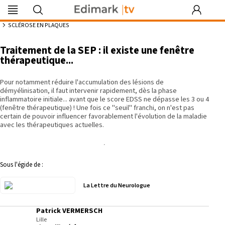
Edimark
Image
DocDeclic
Edimark
COFPA
EFO
MG
PIPA
Les rendez-
|tv
du mois
Formation
vous by Curie
6:53
SCLÉROSE EN PLAQUES
Traitement de la SEP : il existe une fenêtre
thérapeutique...
Se souvenir de moi
Pour notamment réduire l'accumulation des lésions de
démyélinisation, il faut intervenir rapidement, dès la phase
inflammatoire initiale... avant que le score EDSS ne dépasse les 3 ou 4
Identifiant ou mot de passe oublié
(fenêtre thérapeutique) ! Une fois ce "seuil" franchi, on n'est pas
Besoin d'aide ?
certain de pouvoir influencer favorablement l'évolution de la maladie
avec les thérapeutiques actuelles.
gratuitement
Sous l'égide de :
La Lettre du Neurologue
Patrick VERMERSCH
Lille