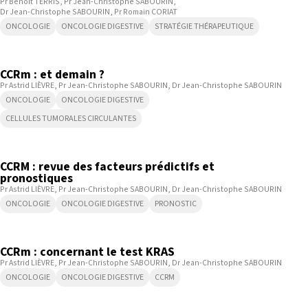
Pr Benoît TERRIS
Pr Jean-Christophe SABOURIN
Dr Jean-Christophe SABOURIN
Pr Romain CORIAT
ONCOLOGIE
ONCOLOGIE DIGESTIVE
STRATÉGIE THÉRAPEUTIQUE
7:40
CCRm : et demain ?
Pr Astrid LIÈVRE
Pr Jean-Christophe SABOURIN
Dr Jean-Christophe SABOURIN
ONCOLOGIE
ONCOLOGIE DIGESTIVE
CELLULES TUMORALES CIRCULANTES
8:01
CCRM : revue des facteurs prédictifs et
pronostiques
Pr Astrid LIÈVRE
Pr Jean-Christophe SABOURIN
Dr Jean-Christophe SABOURIN
ONCOLOGIE
ONCOLOGIE DIGESTIVE
PRONOSTIC
9:42
CCRm : concernant le test KRAS
Pr Astrid LIÈVRE
Pr Jean-Christophe SABOURIN
Dr Jean-Christophe SABOURIN
ONCOLOGIE
ONCOLOGIE DIGESTIVE
CCRM
7:49