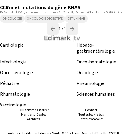
CCRm et mutations du gène KRAS
Pr Astrid LIÈVRE
Pr Jean-Christophe SABOURIN
Dr Jean-Christophe SABOURIN
ONCOLOGIE
ONCOLOGIE DIGESTIVE
CÉTUXIMAB
1 / 1
Cardiologie
Hépato-
gastroentérologie
Infectiologie
Onco-hématologie
Onco-sénologie
Oncologie
Pédiatrie
Pneumologie
Rhumatologie
Sciences humaines
Vaccinologie
Qui sommes-nous ?
Contact
Mentions légales
Toutes les vidéos
Archives
Gérer les cookies
Edimark |tv est édité par Edimark Santé © 19-21, rue Dumont d'Urville, CS 31836,