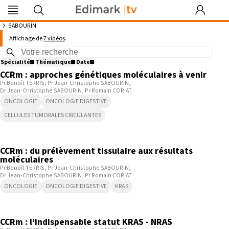
Edimark
Image
DocDeclic
Edimark
COFPA
EFO
MG
PIPA
Les rendez-
|tv
du mois
Formation
vous by Curie
SABOURIN
Vidéos à propos de : “ Sabourin ”
Affichage de
7 vidéos
.
8:43
Spécialité
Thématique
Date
CCRm : approches génétiques moléculaires à venir
Août
2026
Se souvenir de moi
Pr Benoît TERRIS
Pr Jean-Christophe SABOURIN
Dr Jean-Christophe SABOURIN
Pr Romain CORIAT
Lun
Mar
Mer
Jeu
Ven
Sam
Dim
Identifiant ou mot de passe oublié
ONCOLOGIE
ONCOLOGIE DIGESTIVE
Besoin d'aide ?
27
28
29
30
31
1
2
CELLULES TUMORALES CIRCULANTES
3
4
5
6
7
8
9
7:19
gratuitement
10
11
12
13
14
15
16
CCRm : du prélèvement tissulaire aux résultats
moléculaires
17
18
19
20
21
22
23
Pr Benoît TERRIS
Pr Jean-Christophe SABOURIN
Dr Jean-Christophe SABOURIN
Pr Romain CORIAT
24
25
26
27
28
29
30
ONCOLOGIE
ONCOLOGIE DIGESTIVE
KRAS
31
1
2
3
4
5
6
8:34
CCRm : l'indispensable statut KRAS - NRAS