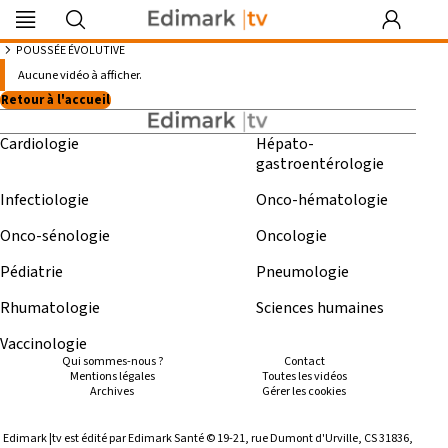
Edimark
Image
DocDeclic
Edimark
COFPA
EFO
MG
PIPA
Les rendez-
|tv
du mois
Formation
vous by Curie
POUSSÉE ÉVOLUTIVE
Vidéos à propos de : “ Poussée évolutive ”
Aucune vidéo à afficher.
Retour à l'accueil
Cardiologie
Hépato-
Se souvenir de moi
gastroentérologie
Identifiant ou mot de passe oublié
Infectiologie
Onco-hématologie
Besoin d'aide ?
Onco-sénologie
Oncologie
Pédiatrie
Pneumologie
gratuitement
Rhumatologie
Sciences humaines
Vaccinologie
Qui sommes-nous ?
Contact
Mentions légales
Toutes les vidéos
Archives
Gérer les cookies
Edimark |tv est édité par Edimark Santé © 19-21, rue Dumont d'Urville, CS 31836,