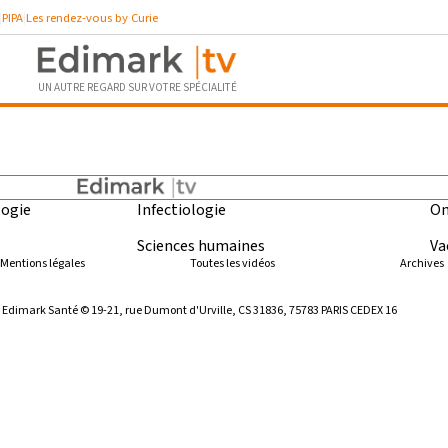
PIPA
Les rendez-vous by Curie
UN AUTRE REGARD SUR VOTRE SPÉCIALITÉ
e ”
ogie
Infectiologie
On
Sciences humaines
Va
Mentions légales
Toutes les vidéos
Archives
ar Edimark Santé © 19-21, rue Dumont d'Urville, CS 31836, 75783 PARIS CEDEX 16
blié
posséder un compte et
l est celui que vous avez
ne de nos publications. Si
lez nous contacter en