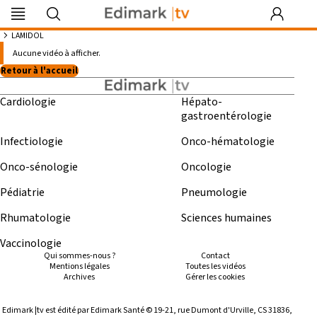
Edimark
Image
DocDeclic
Edimark
COFPA
EFO
MG
PIPA
Les rendez-
|tv
du mois
Formation
vous by Curie
LAMIDOL
Vidéos à propos de : “ LAMIDOL ”
Aucune vidéo à afficher.
Retour à l'accueil
Cardiologie
Hépato-
Se souvenir de moi
gastroentérologie
Identifiant ou mot de passe oublié
Infectiologie
Onco-hématologie
Besoin d'aide ?
Onco-sénologie
Oncologie
Pédiatrie
Pneumologie
gratuitement
Rhumatologie
Sciences humaines
Vaccinologie
Qui sommes-nous ?
Contact
Mentions légales
Toutes les vidéos
Archives
Gérer les cookies
Edimark |tv est édité par Edimark Santé © 19-21, rue Dumont d'Urville, CS 31836,