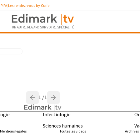
PIPA
Les rendez-vous by Curie
UN AUTRE REGARD SUR VOTRE SPÉCIALITÉ
presseurs ”
1 / 1
ogie
Infectiologie
On
Sciences humaines
Va
Mentions légales
Toutes les vidéos
Archives