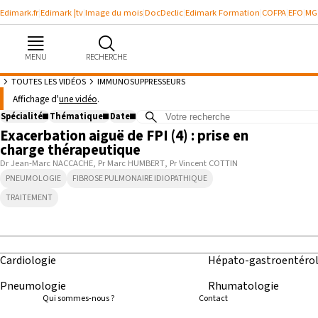
Edimark.fr
Edimark |tv
Image du mois
DocDeclic
Edimark Formation
COFPA
EFO
MG
MENU
RECHERCHE
TOUTES LES VIDÉOS
IMMUNOSUPPRESSEURS
Vidéos à propos de : “ immunosup
Affichage d'
une vidéo
.
12:46
Spécialité
Thématique
Date
Exacerbation aiguë de FPI (4) : prise en
Août
2026
charge thérapeutique
Se souvenir de moi
Lun
Mar
Mer
Jeu
Ven
Sam
Dim
Dr Jean-Marc NACCACHE
Pr Marc HUMBERT
Pr Vincent COTTIN
PNEUMOLOGIE
FIBROSE PULMONAIRE IDIOPATHIQUE
27
28
29
30
31
1
2
Identifiant ou mot de passe oublié
Besoin d'aide ?
TRAITEMENT
3
4
5
6
7
8
9
10
11
12
13
14
15
16
gratuitement
17
18
19
20
21
22
23
Cardiologie
Hépato-gastroentérol
24
25
26
27
28
29
30
Pneumologie
Rhumatologie
Qui sommes-nous ?
Contact
31
1
2
3
4
5
6