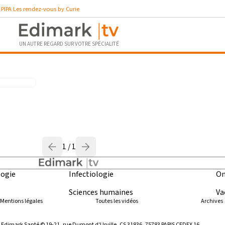
PIPA
Les rendez-vous by Curie
UN AUTRE REGARD SUR VOTRE SPÉCIALITÉ
ue ”
1 / 1
ogie
Infectiologie
On
Sciences humaines
Va
Mentions légales
Toutes les vidéos
Archives
ar Edimark Santé © 19-21, rue Dumont d'Urville, CS 31836, 75783 PARIS CEDEX 16