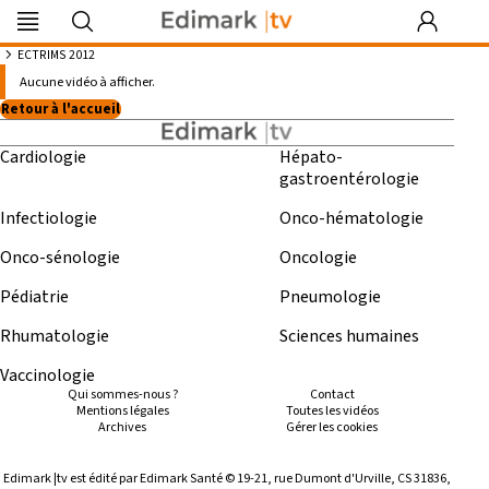
Edimark
Image
DocDeclic
Edimark
COFPA
EFO
MG
PIPA
Les rendez-
|tv
du mois
Formation
vous by Curie
ECTRIMS 2012
Vidéos à propos de : “ ECTRIMS 2012 ”
Aucune vidéo à afficher.
Retour à l'accueil
Cardiologie
Hépato-
Se souvenir de moi
gastroentérologie
Identifiant ou mot de passe oublié
Infectiologie
Onco-hématologie
Besoin d'aide ?
Onco-sénologie
Oncologie
Pédiatrie
Pneumologie
gratuitement
Rhumatologie
Sciences humaines
Vaccinologie
Qui sommes-nous ?
Contact
Mentions légales
Toutes les vidéos
Archives
Gérer les cookies
Edimark |tv est édité par Edimark Santé © 19-21, rue Dumont d'Urville, CS 31836,